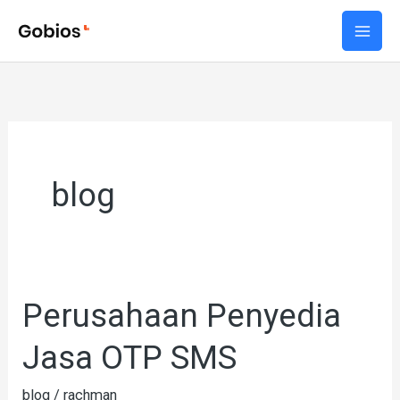
Skip
to
content
blog
Perusahaan Penyedia
Perusahaan
Penyedia
Jasa OTP SMS
Jasa
OTP
blog
/
rachman