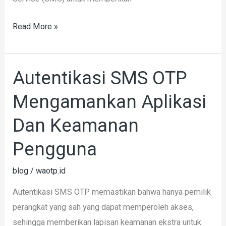
Read More »
Autentikasi SMS OTP
Autentikasi
SMS
Mengamankan Aplikasi
OTP
Mengamankan
Dan Keamanan
Aplikasi
Pengguna
Dan
Keamanan
blog
/
waotp.id
Pengguna
Autentikasi SMS OTP memastikan bahwa hanya pemilik
perangkat yang sah yang dapat memperoleh akses,
sehingga memberikan lapisan keamanan ekstra untuk