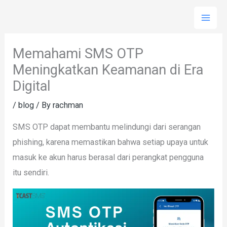
Skip
to
content
Memahami SMS OTP
Meningkatkan Keamanan di Era
Digital
/
blog
/ By
rachman
SMS OTP dapat membantu melindungi dari serangan
phishing, karena memastikan bahwa setiap upaya untuk
masuk ke akun harus berasal dari perangkat pengguna
itu sendiri.